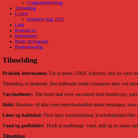
Unghundetræning
Tilmelding
Galleri
Hundens dag 2023
Link
Kontakt os
Instruktører
Maria Bejlegaard
Pladsansvarlig
Tilmelding
Praktisk information:
For at træne i DKK Aabybro, skal du være me
Tilmelding er bindende. Det indbetalte beløb refunderes ikke ved afm
Vaccinationer:
Din hund skal være vaccineret mod hundesyge, parvov
Hold:
Hundene vil ikke være størrelsesinddelt under træningen, men de
Liner og halsbånd:
Flexi liner, kædehalsbånd, kvælerhalsbånd eller an
Vand og godbidder:
Husk at medbringe vand, skål og en masse lækr
Tilmelding