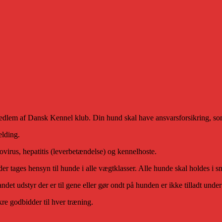
dlem af Dansk Kennel klub. Din hund skal have ansvarsforsikring, som
elding.
irus, hepatitis (leverbetændelse) og kennelhoste.
r tages hensyn til hunde i alle vægtklasser. Alle hunde skal holdes i s
det udstyr der er til gene eller gør ondt på hunden er ikke tilladt unde
e godbidder til hver træning.