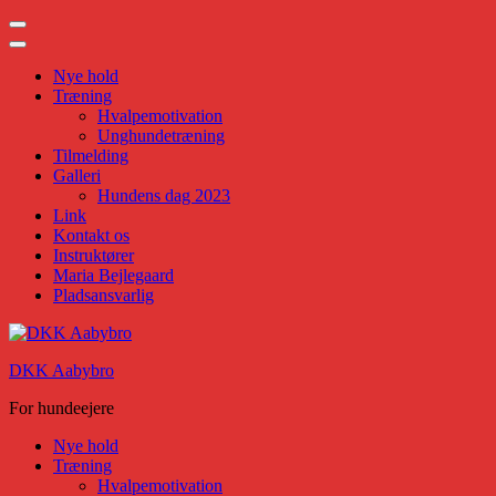
Nye hold
Træning
Hvalpemotivation
Unghundetræning
Tilmelding
Galleri
Hundens dag 2023
Link
Kontakt os
Instruktører
Maria Bejlegaard
Pladsansvarlig
Skip
to
DKK Aabybro
content
(Press
For hundeejere
Enter)
Nye hold
Træning
Hvalpemotivation